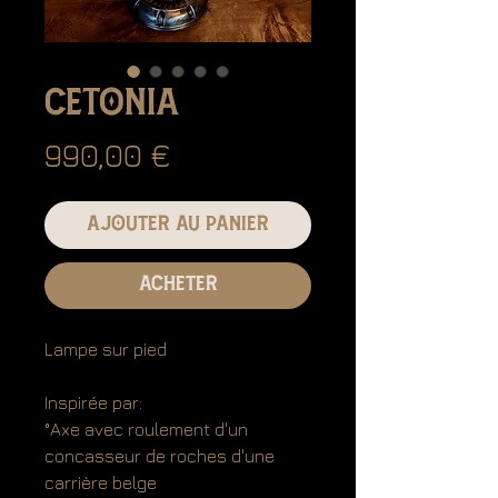
Cetonia
Prix
990,00 €
Ajouter au panier
ACHETER
Lampe sur pied
Inspirée par:
°Axe avec roulement d'un
concasseur de roches d'une
carrière belge